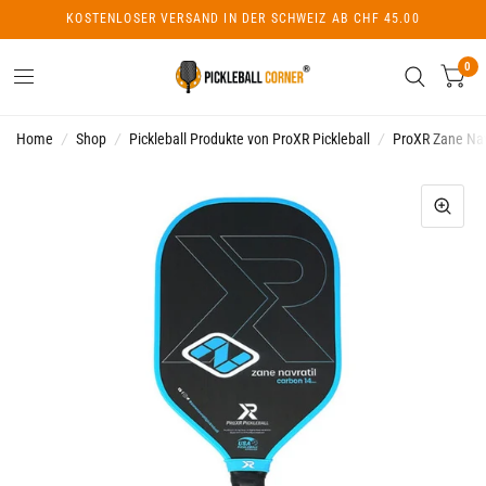
KOSTENLOSER VERSAND IN DER SCHWEIZ AB CHF 45.00
0
Home
/
Shop
/
Pickleball Produkte von ProXR Pickleball
/
ProXR Zane Navr