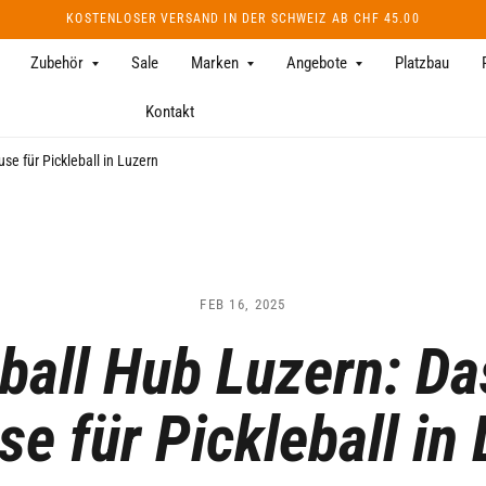
KOSTENLOSER VERSAND IN DER SCHWEIZ AB CHF 45.00
Zubehör
Sale
Marken
Angebote
Platzbau
Kontakt
se für Pickleball in Luzern
FEB 16, 2025
ball Hub Luzern: D
e für Pickleball in