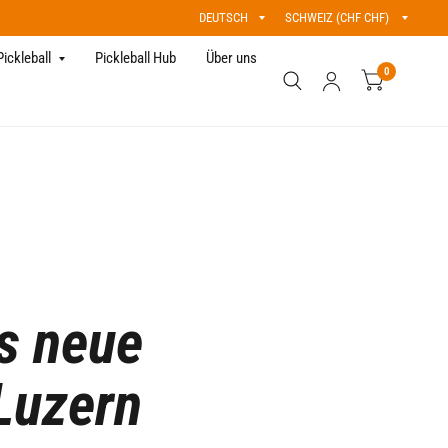
Land/Region
Land/Region
aktualisieren
aktualisieren
Pickleball
Pickleball Hub
Über uns
0
as neue
 Luzern