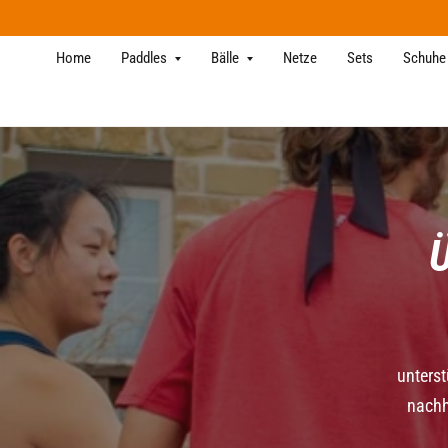
Home
Paddles
Bälle
Netze
Sets
Schuhe
Ü
unters
nachh