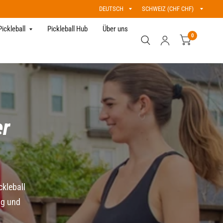
Land/Region
Land/Region
aktualisieren
aktualisieren
Pickleball
Pickleball Hub
Über uns
0
er
ckleball
ng
und