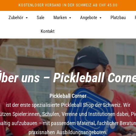
KOSTENLOSER VERSAND IN DER SCHWEIZ AB CHF 45.00
Zubehör
Sale
Marken
Angebote
Platzbau
Kontakt
ber uns – Pickleball Corn
Pickleball
Corner
ist
der
erste
spezialisierte
Pickleball
Shop
der
Schweiz.
Wir
tützen
Spieler:innen,
Schulen,
Vereine
und
Institutionen
dabei,
Pi
altig
aufzubauen
–
mit
passendem
Material,
fachlicher
Beratu
praxisnahen
Ausbildungsangeboten.