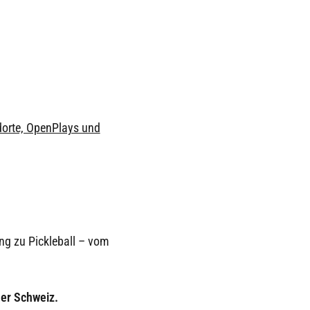
ndorte, OpenPlays und
ng zu Pickleball – vom
der Schweiz.