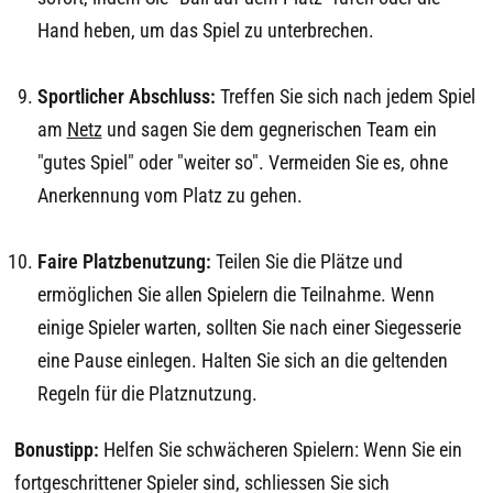
Hand heben, um das Spiel zu unterbrechen.
Sportlicher Abschluss:
Treffen Sie sich nach jedem Spiel
am
Netz
und sagen Sie dem gegnerischen Team ein
"gutes Spiel" oder "weiter so". Vermeiden Sie es, ohne
Anerkennung vom Platz zu gehen.
Faire Platzbenutzung:
Teilen Sie die Plätze und
ermöglichen Sie allen Spielern die Teilnahme. Wenn
einige Spieler warten, sollten Sie nach einer Siegesserie
eine Pause einlegen. Halten Sie sich an die geltenden
Regeln für die Platznutzung.
Bonustipp:
Helfen Sie schwächeren Spielern: Wenn Sie ein
fortgeschrittener Spieler sind, schliessen Sie sich