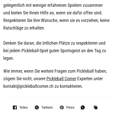
gelegentlich mit weniger erfahrenen Spielern zusammen
und bieten Sie ihnen Hilfe an, wenn sie dafür offen sind.
Respektieren Sie ihre Wünsche, wenn sie es vorziehen, keine
Ratschläge zu erhalten.
Denken Sie daran, die örtlichen Plätze zu respektieren und
bei jedem Pickleball-Spiel guten Sportsgeist an den Tag zu
legen.
Wie immer, wenn Sie weitere Fragen zum Pickleball haben,
zögern Sie nicht, unsere
Pickleball Corner
Experten unter
kontakt@pickleballcorner.ch zu kontaktieren.
Teilen
Twittern
Pinen