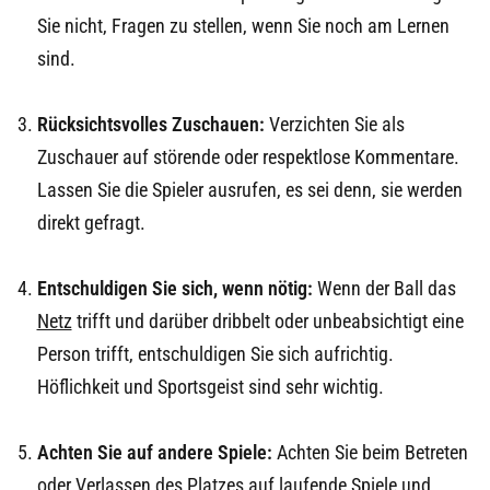
Sie nicht, Fragen zu stellen, wenn Sie noch am Lernen
sind.
Rücksichtsvolles Zuschauen:
Verzichten Sie als
Zuschauer auf störende oder respektlose Kommentare.
Lassen Sie die Spieler ausrufen, es sei denn, sie werden
direkt gefragt.
Entschuldigen Sie sich, wenn nötig:
Wenn der Ball das
Netz
trifft und darüber dribbelt oder unbeabsichtigt eine
Person trifft, entschuldigen Sie sich aufrichtig.
Höflichkeit und Sportsgeist sind sehr wichtig.
Achten Sie auf andere Spiele:
Achten Sie beim Betreten
oder Verlassen des Platzes auf laufende Spiele und