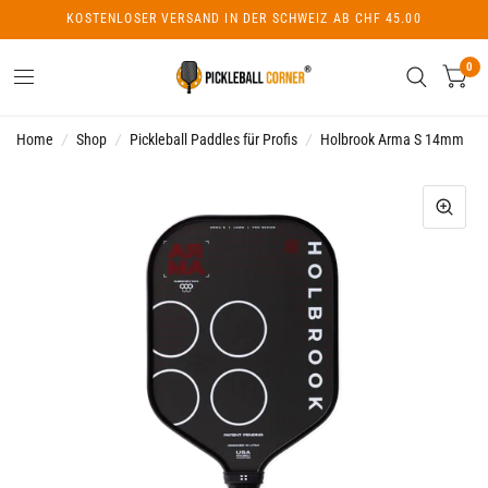
KOSTENLOSER VERSAND IN DER SCHWEIZ AB CHF 45.00
0
Home
/
Shop
/
Pickleball Paddles für Profis
/
Holbrook Arma S 14mm