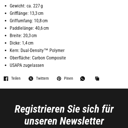
Gewicht: ca. 227 g
Grifflänge: 13,3 cm
Griffumfang: 10,8 cm
Paddlelänge: 40,6 cm
Breite: 20,3 cm
Dicke: 1,4 cm
Kern: Dual-Density™ Polymer
Oberfläche: Carbon Composite
USAPA zugelassen
Teilen
Twittern
Pinen
Registrieren Sie sich für
unseren Newsletter