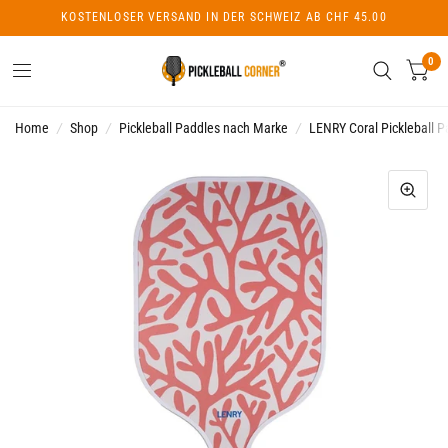
KOSTENLOSER VERSAND IN DER SCHWEIZ AB CHF 45.00
0
Home
/
Shop
/
Pickleball Paddles nach Marke
/
LENRY Coral Pickleball P