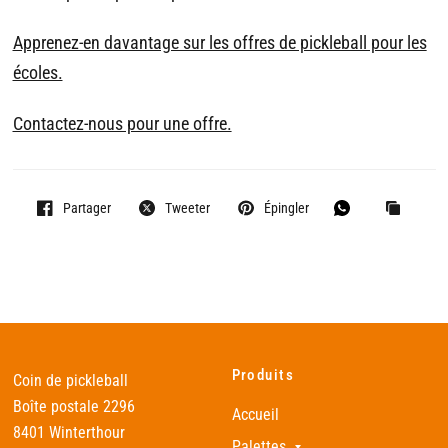
Apprenez-en davantage sur les offres de pickleball pour les
écoles.
Contactez-nous pour une offre.
Partager
Tweeter
Épingler
Produits
Coin de pickleball
Boîte postale 2296
Accueil
8401 Winterthour
Palettes