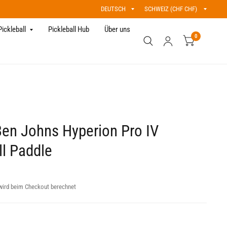
Land/Region
Land/Region
aktualisieren
aktualisieren
Pickleball
Pickleball Hub
Über uns
0
en Johns Hyperion Pro IV
ll Paddle
ird beim Checkout berechnet
m