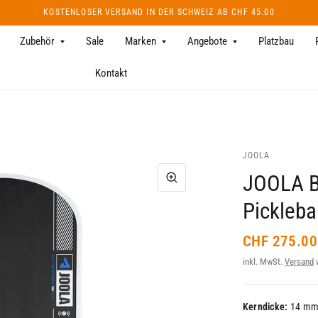
KOSTENLOSER VERSAND IN DER SCHWEIZ AB CHF 45.00
Zubehör
Sale
Marken
Angebote
Platzbau
Kontakt
JOOLA
JOOLA B
Pickleba
CHF 275.00
inkl. MwSt.
Versand
w
Kerndicke:
14 m