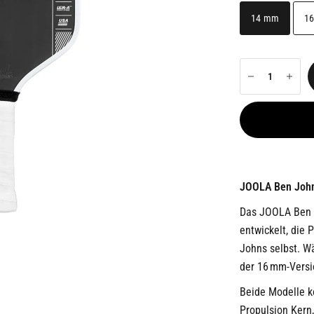
14 mm
1
JOOLA Ben John
Das JOOLA Ben J
entwickelt, die
Johns selbst. W
der 16 mm-Versi
Beide Modelle k
Propulsion Kern