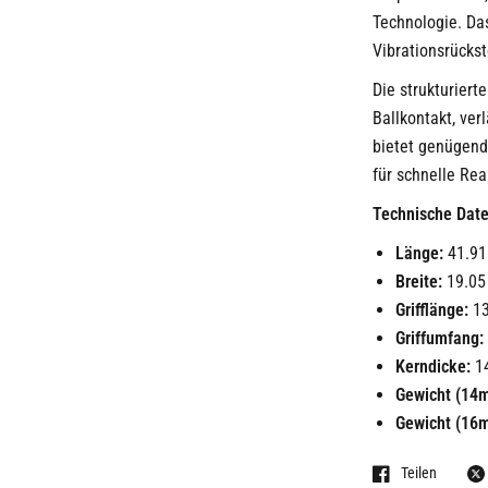
Technologie. Das
Vibrationsrückst
Die strukturiert
Ballkontakt, ver
bietet genügend
für schnelle Re
Technische Date
Länge:
41.91
Breite:
19.05
Grifflänge:
13
Griffumfang:
Kerndicke:
1
Gewicht (14
Gewicht (16
Teilen