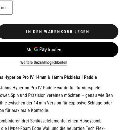
6 mm
IN DEN WARENKORB LEGEN
Weitere Bezahlmöglichkeiten
s Hyperion Pro IV 14mm & 16mm Pickleball Paddle
ohns Hyperion Pro IV Paddle wurde für Turnierspieler
 Power, Spin und Präzision vereinen möchten – genau wie Ben
ähle zwischen der 14 mm-Version für explosive Schläge oder
on für maximale Kontrolle.
ombinieren drei Schlüsselelemente: einen Honeycomb
, die Hyper-Foam Edge Wall und die neuartige Tech Flex-