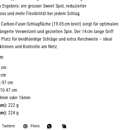
 Ergebnis: ein grosser Sweet Spot, reduzierter
oss und mehr Flexibilität bei jedem Schlag.
e Carbon-Faser-Schlagfläche (19.05 cm breit) sorgt für optimalen
längerte Verweilzeit und gezielten Spin. Der 14 cm lange Griff
 Platz für beidhändige Schläge und extra Reichweite – ideal
aktionen und Kontrolle am Netz.
n:
 cm
 cm
.97 cm
10.47 cm
4mm oder 16mm
mm):
222 g
mm):
224 g
Twittern
Pinen